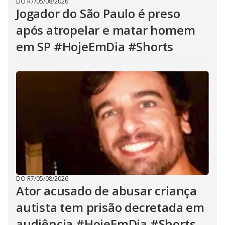
DO R7
/
05/08/2026
Jogador do São Paulo é preso
após atropelar e matar homem
em SP #HojeEmDia #Shorts
DO R7
/
05/08/2026
Ator acusado de abusar criança
autista tem prisão decretada em
audiência #HojeEmDia #Shorts