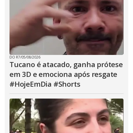
DO R7
/
05/08/2026
Tucano é atacado, ganha prótese
em 3D e emociona após resgate
#HojeEmDia #Shorts