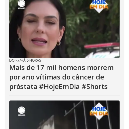
DO R7
/
HÁ 6 HORAS
Mais de 17 mil homens morrem
por ano vítimas do câncer de
próstata #HojeEmDia #Shorts