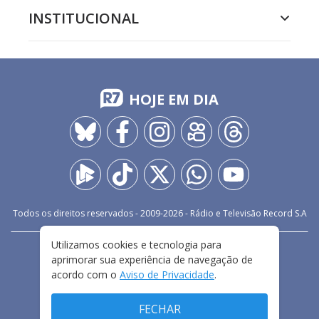
INSTITUCIONAL
HOJE EM DIA
Todos os direitos reservados - 2009-
2026
- Rádio e Televisão Record S.A
Utilizamos cookies e tecnologia para
CARREIRA
FALE CONOSCO
PRIVACIDADE
aprimorar sua experiência de navegação de
TERMOS E CONDIÇÕES DE USO
acordo com o
Aviso de Privacidade
.
FECHAR