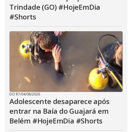
Trindade (GO) #HojeEmDia
#Shorts
DO R7
/
04/08/2026
Adolescente desaparece após
entrar na Baía do Guajará em
Belém #HojeEmDia #Shorts