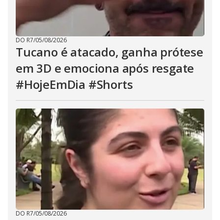
DO R7
/
05/08/2026
Tucano é atacado, ganha prótese
em 3D e emociona após resgate
#HojeEmDia #Shorts
DO R7
/
05/08/2026