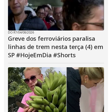
DO R7
/
04/08/2026
Greve dos ferroviários paralisa
linhas de trem nesta terça (4) em
SP #HojeEmDia #Shorts