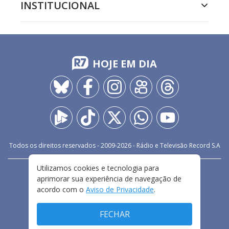
INSTITUCIONAL
HOJE EM DIA
Todos os direitos reservados - 2009-
2026
- Rádio e Televisão Record S.A
Utilizamos cookies e tecnologia para
CARREIRA
FALE CONOSCO
PRIVACIDADE
aprimorar sua experiência de navegação de
TERMOS E CONDIÇÕES DE USO
acordo com o
Aviso de Privacidade
.
FECHAR