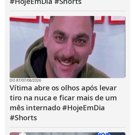
#HojeEmDia #Shorts
DO R7
/
07/08/2026
Vítima abre os olhos após levar
tiro na nuca e ficar mais de um
mês internado #HojeEmDia
#Shorts