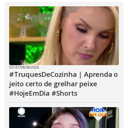
DO R7
/
08/08/2026
#TruquesDeCozinha | Aprenda o
jeito certo de grelhar peixe
#HojeEmDia #Shorts