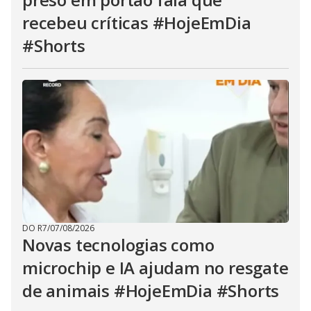
recebeu críticas #HojeEmDia
#Shorts
DO R7
/
07/08/2026
Novas tecnologias como
microchip e IA ajudam no resgate
de animais #HojeEmDia #Shorts