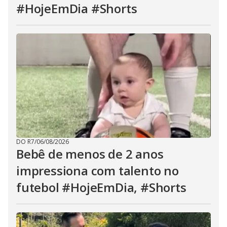
#HojeEmDia #Shorts
DO R7
/
06/08/2026
Bebê de menos de 2 anos
impressiona com talento no
futebol #HojeEmDia, #Shorts