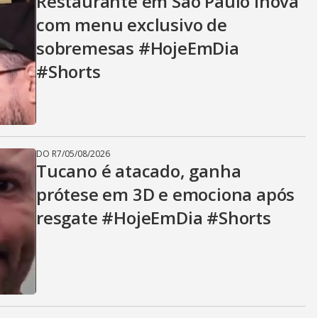
Restaurante em São Paulo inova
com menu exclusivo de
sobremesas #HojeEmDia
#Shorts
DO R7
/
05/08/2026
Tucano é atacado, ganha
prótese em 3D e emociona após
resgate #HojeEmDia #Shorts