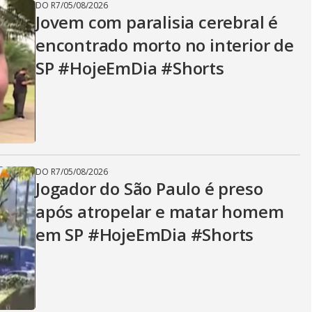
DO R7
/
05/08/2026
Jovem com paralisia cerebral é
encontrado morto no interior de
SP #HojeEmDia #Shorts
DO R7
/
05/08/2026
Jogador do São Paulo é preso
após atropelar e matar homem
em SP #HojeEmDia #Shorts