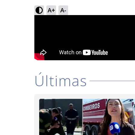
A+
A-
Últimas