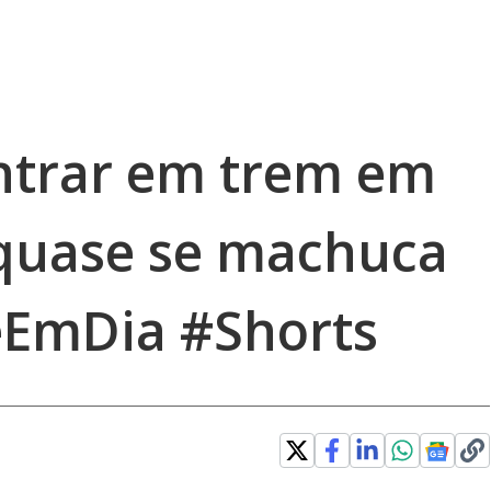
ntrar em trem em
quase se machuca
eEmDia #Shorts