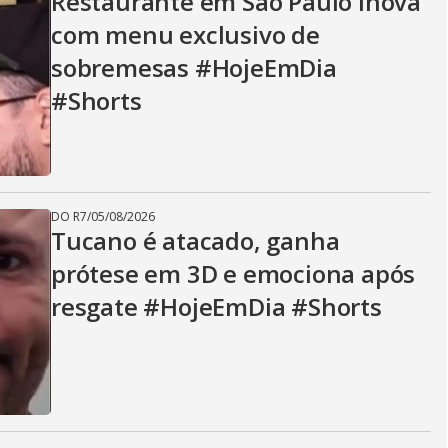
Restaurante em São Paulo inova
com menu exclusivo de
sobremesas #HojeEmDia
#Shorts
DO R7
/
05/08/2026
Tucano é atacado, ganha
prótese em 3D e emociona após
resgate #HojeEmDia #Shorts