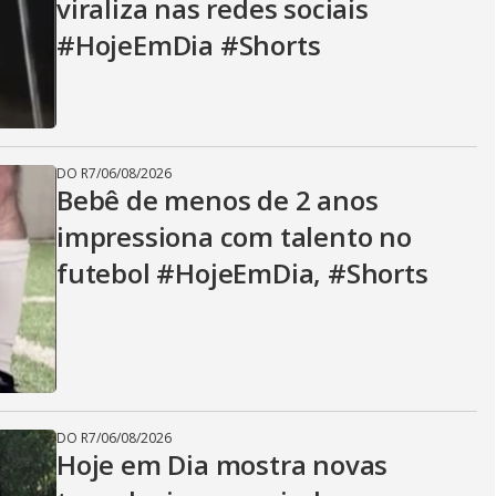
viraliza nas redes sociais
#HojeEmDia #Shorts
DO R7
/
06/08/2026
Bebê de menos de 2 anos
impressiona com talento no
futebol #HojeEmDia, #Shorts
DO R7
/
06/08/2026
Hoje em Dia mostra novas