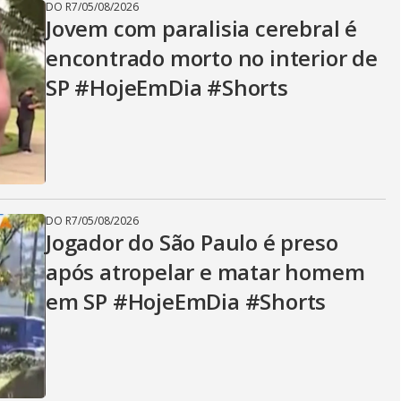
DO R7
/
05/08/2026
Jovem com paralisia cerebral é
encontrado morto no interior de
SP #HojeEmDia #Shorts
DO R7
/
05/08/2026
Jogador do São Paulo é preso
após atropelar e matar homem
em SP #HojeEmDia #Shorts