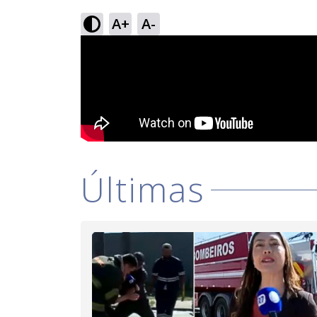
A+
A-
Últimas