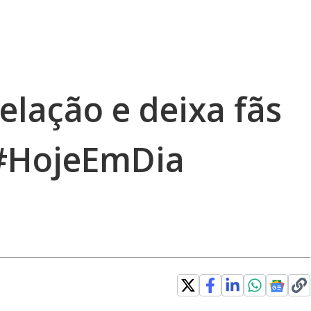
velação e deixa fãs
#HojeEmDia