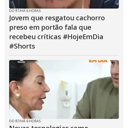
DO R7
/
HÁ 6 HORAS
Jovem que resgatou cachorro
preso em portão fala que
recebeu críticas #HojeEmDia
#Shorts
DO R7
/
HÁ 6 HORAS
Novas tecnologias como