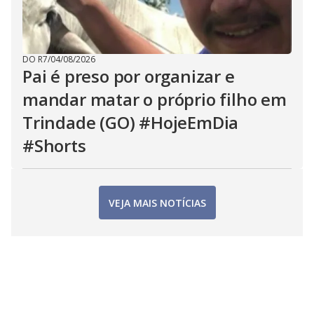
DO R7
/
04/08/2026
Pai é preso por organizar e
mandar matar o próprio filho em
Trindade (GO) #HojeEmDia
#Shorts
VEJA MAIS NOTÍCIAS