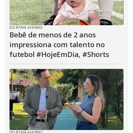
DO R7
/
HÁ 4 HORAS
Bebê de menos de 2 anos
impressiona com talento no
futebol #HojeEmDia, #Shorts
DO R7
/
HÁ 4 HORAS