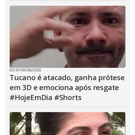
DO R7
/
05/08/2026
Tucano é atacado, ganha prótese
em 3D e emociona após resgate
#HojeEmDia #Shorts