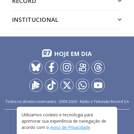
RECORD
INSTITUCIONAL
HOJE EM DIA
Todos os direitos reservados - 2009-
2026
- Rádio e Televisão Record S.A
Utilizamos cookies e tecnologia para
CARREIRA
FALE CONOSCO
PRIVACIDADE
aprimorar sua experiência de navegação de
TERMOS E CONDIÇÕES DE USO
acordo com o
Aviso de Privacidade
.