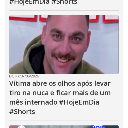
#HojeEmDia #Shorts
DO R7
/
07/08/2026
Vítima abre os olhos após levar
tiro na nuca e ficar mais de um
mês internado #HojeEmDia
#Shorts