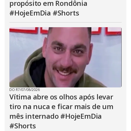
propósito em Rondônia
#HojeEmDia #Shorts
DO R7
/
07/08/2026
Vítima abre os olhos após levar
tiro na nuca e ficar mais de um
mês internado #HojeEmDia
#Shorts