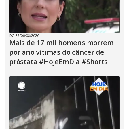
DO R7
/
06/08/2026
Mais de 17 mil homens morrem
por ano vítimas do câncer de
próstata #HojeEmDia #Shorts