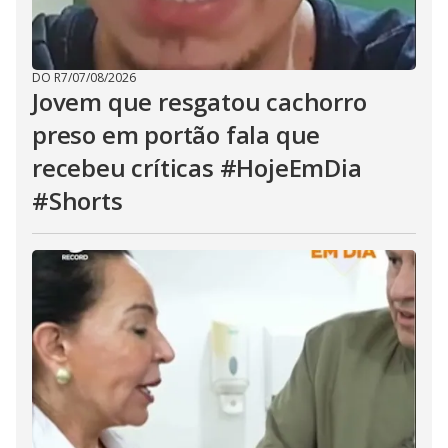
DO R7
/
07/08/2026
Jovem que resgatou cachorro
preso em portão fala que
recebeu críticas #HojeEmDia
#Shorts