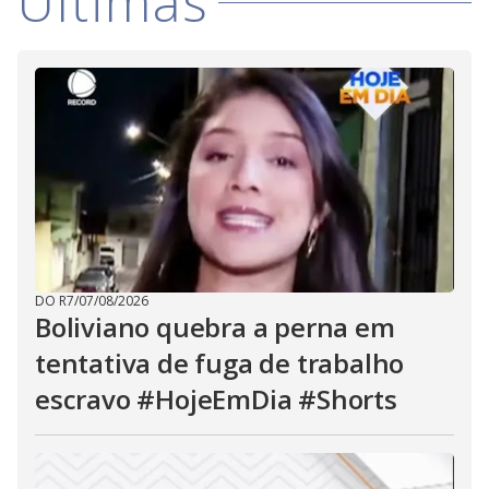
Últimas
DO R7
/
07/08/2026
Boliviano quebra a perna em
tentativa de fuga de trabalho
escravo #HojeEmDia #Shorts