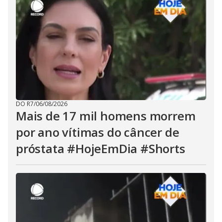
DO R7
/
06/08/2026
Mais de 17 mil homens morrem
por ano vítimas do câncer de
próstata #HojeEmDia #Shorts