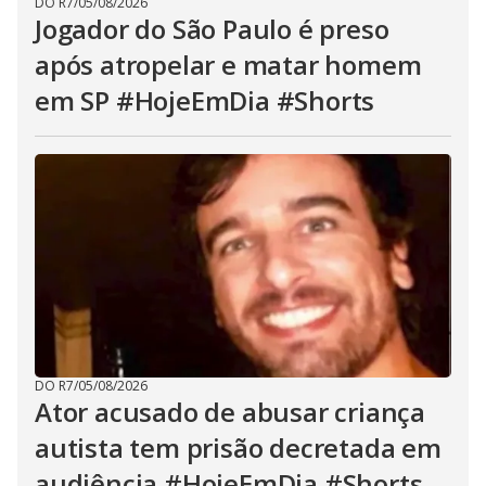
DO R7
/
05/08/2026
Jogador do São Paulo é preso
após atropelar e matar homem
em SP #HojeEmDia #Shorts
DO R7
/
05/08/2026
Ator acusado de abusar criança
autista tem prisão decretada em
audiência #HojeEmDia #Shorts