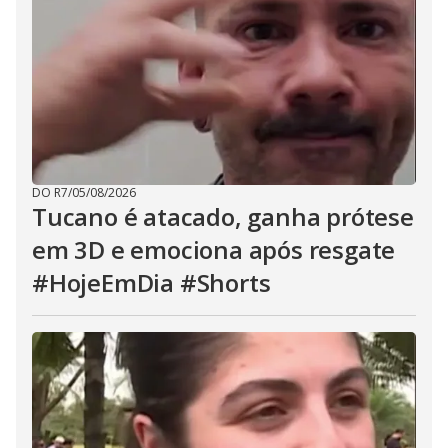
DO R7
/
05/08/2026
Tucano é atacado, ganha prótese
em 3D e emociona após resgate
#HojeEmDia #Shorts