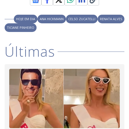
HOJE EM DIA
ANA HICKMANN
CELSO ZUCATELLI
RENATA ALVES
TICIANE PINHEIRO
Últimas