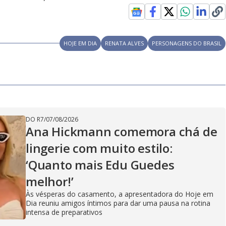
HOJE EM DIA
RENATA ALVES
PERSONAGENS DO BRASIL
DO R7
/
07/08/2026
Ana Hickmann comemora chá de
lingerie com muito estilo:
‘Quanto mais Edu Guedes
melhor!’
Às vésperas do casamento, a apresentadora do Hoje em
Dia reuniu amigos íntimos para dar uma pausa na rotina
intensa de preparativos