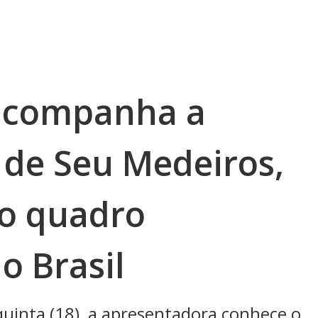
 acompanha a
 de Seu Medeiros,
no quadro
o Brasil
uinta (18), a apresentadora conhece o