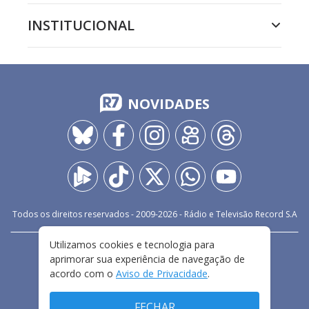
INSTITUCIONAL
NOVIDADES
Todos os direitos reservados - 2009-
2026
- Rádio e Televisão Record S.A
Utilizamos cookies e tecnologia para
CARREIRA
FALE CONOSCO
PRIVACIDADE
aprimorar sua experiência de navegação de
TERMOS E CONDIÇÕES DE USO
acordo com o
Aviso de Privacidade
.
FECHAR