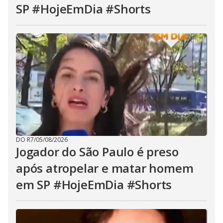
SP #HojeEmDia #Shorts
DO R7
/
05/08/2026
Jogador do São Paulo é preso
após atropelar e matar homem
em SP #HojeEmDia #Shorts