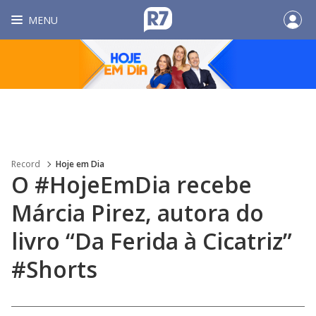
MENU
Record
Hoje em Dia
O #HojeEmDia recebe
Márcia Pirez, autora do
livro “Da Ferida à Cicatriz”
#Shorts