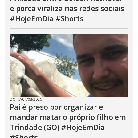
e porca viraliza nas redes sociais
#HojeEmDia #Shorts
DO R7
/
04/08/2026
Pai é preso por organizar e
mandar matar o próprio filho em
Trindade (GO) #HojeEmDia
#Shorts