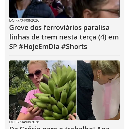
DO R7
/
04/08/2026
Greve dos ferroviários paralisa
linhas de trem nesta terça (4) em
SP #HojeEmDia #Shorts
DO R7
/
04/08/2026
Da Grécia para o trabalho! Ana