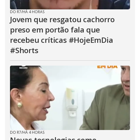
DO R7
/
HÁ 4 HORAS
Jovem que resgatou cachorro
preso em portão fala que
recebeu críticas #HojeEmDia
#Shorts
DO R7
/
HÁ 4 HORAS
Novas tecnologias como