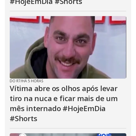
#HojeEmDia #Shorts
DO R7
/
HÁ 5 HORAS
Vítima abre os olhos após levar
tiro na nuca e ficar mais de um
mês internado #HojeEmDia
#Shorts