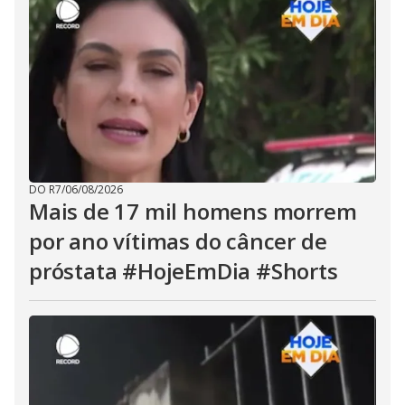
DO R7
/
06/08/2026
Mais de 17 mil homens morrem
por ano vítimas do câncer de
próstata #HojeEmDia #Shorts