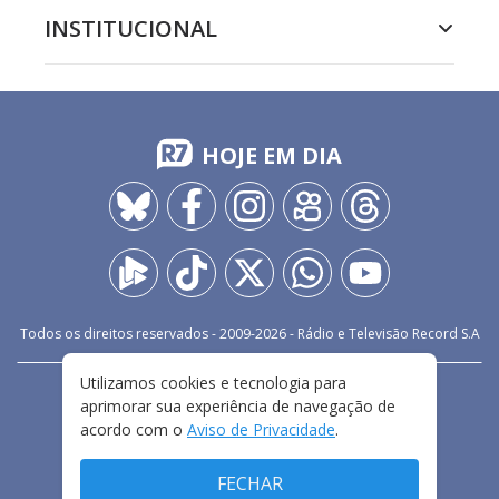
INSTITUCIONAL
HOJE EM DIA
Todos os direitos reservados - 2009-
2026
- Rádio e Televisão Record S.A
Utilizamos cookies e tecnologia para
CARREIRA
FALE CONOSCO
PRIVACIDADE
aprimorar sua experiência de navegação de
TERMOS E CONDIÇÕES DE USO
acordo com o
Aviso de Privacidade
.
FECHAR