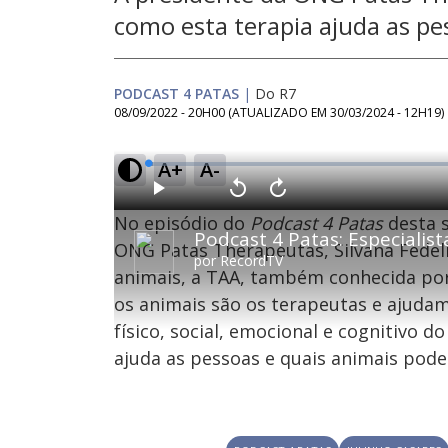
como esta terapia ajuda as pe
PODCAST 4 PATAS
|
Do R7
08/09/2022 - 20H00
(ATUALIZADO EM
30/03/2024 - 12H19
)
A+
A-
L
o
a
d
P
V
A
e
l
o
v
d
No episódio do
Podcast 4 Patas
desta 
a
l
a
:
y
t
n
0
a
ç
ONG Patas Therapeutas, Silvana Fedeli 
.
r
a
8
por
RecordTV
1
r
2
animais, a TAA, também conhecida por
0
1
%
s
0
e
s
os animais são os terapeutas e ajud
g
e
u
g
n
u
físico, social, emocional e cognitivo 
d
n
o
d
ajuda as pessoas e quais animais pod
s
o
s
M
u