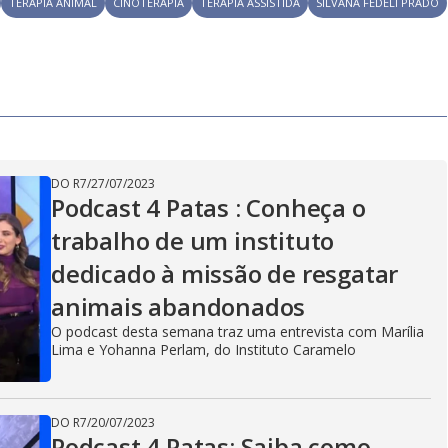
y
TERAPIA ANIMAL
CINOTERAPIA
TERAPIA ASSISTIDA
SILVANA FEDELI PRADO
e
V
i
DO R7
/
27/07/2023
Podcast 4 Patas : Conheça o
trabalho de um instituto
d
dedicado à missão de resgatar
animais abandonados
e
O podcast desta semana traz uma entrevista com Marília
Lima e Yohanna Perlam, do Instituto Caramelo
o
DO R7
/
20/07/2023
Podcast 4 Patas: Saiba como