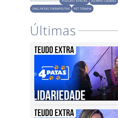
PODCAST 4 PATAS
JULINHO CASARES
d
o
ONG PATAS THERAPEUTAS
PET TERAPIA
Últimas