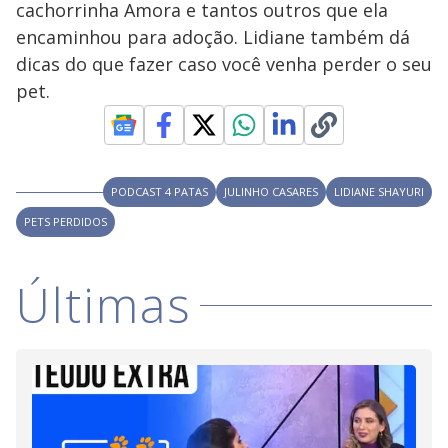
cachorrinha Amora e tantos outros que ela
M
V
u
d
encaminhou para adoção. Lidiane também dá
o
dicas do que fazer caso você venha perder o seu
i
pet.
d
PODCAST 4 PATAS
JULINHO CASARES
LIDIANE SHAYURI
e
PETS PERDIDOS
o
Últimas