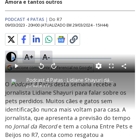
Amora e tantos outros
PODCAST 4 PATAS
|
Do R7
09/03/2023 - 20H00
(ATUALIZADO EM
29/03/2024 - 15H44
)
A+
A-
L
o
a
Adicione como fonte preferencial no Google
d
C
P
V
A
P
F
e
o
l
o
v
u
Opens in new window
d
m
a
l
a
l
:
Podcast 4 Patas : Lidiane Shayuri dá dicas do que fazer em caso de perda do pet
p
y
t
n
l
0
O
Podcast 4 Patas
desta semana recebe a
a
a
ç
s
.
por
RecordTV
r
r
a
c
6
t
1
r
l
r
9
jornalista Lidiane Shayuri para falar sobre os
i
0
1
e
%
l
s
0
e
h
pets perdidos. Muitos cães e gatos sem
e
s
n
a
g
e
r
u
g
identificação nunca mais voltam para casa. A
n
u
a
d
n
o
d
jornalista, que apresenta a previsão do tempo
s
o
s
no
Jornal da Record
e tem a coluna Entre Pets e
y
Beijos no R7, conta como resgatou a