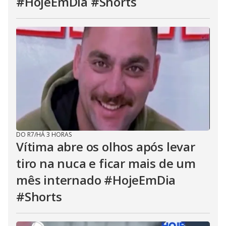
#HojeEmDia #Shorts
DO R7
/
HÁ 3 HORAS
Vítima abre os olhos após levar
tiro na nuca e ficar mais de um
mês internado #HojeEmDia
#Shorts