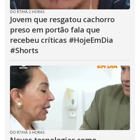
DO R7
/
HÁ 2 HORAS
Jovem que resgatou cachorro
preso em portão fala que
recebeu críticas #HojeEmDia
#Shorts
DO R7
/
HÁ 3 HORAS
Novas tecnologias como