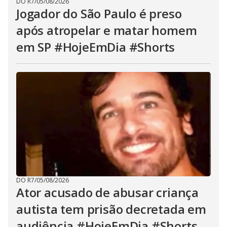
DO R7
/
05/08/2026
Jogador do São Paulo é preso
após atropelar e matar homem
em SP #HojeEmDia #Shorts
DO R7
/
05/08/2026
Ator acusado de abusar criança
autista tem prisão decretada em
audiência #HojeEmDia #Shorts