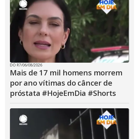
DO R7
/
06/08/2026
Mais de 17 mil homens morrem
por ano vítimas do câncer de
próstata #HojeEmDia #Shorts