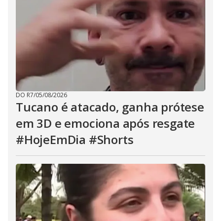
DO R7
/
05/08/2026
Tucano é atacado, ganha prótese
em 3D e emociona após resgate
#HojeEmDia #Shorts