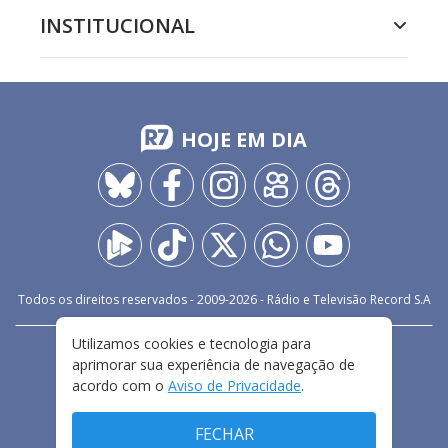
INSTITUCIONAL
HOJE EM DIA
Todos os direitos reservados - 2009-
2026
- Rádio e Televisão Record S.A
Utilizamos cookies e tecnologia para
CARREIRA
FALE CONOSCO
PRIVACIDADE
aprimorar sua experiência de navegação de
TERMOS E CONDIÇÕES DE USO
acordo com o
Aviso de Privacidade
.
FECHAR