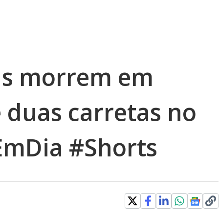
as morrem em
 duas carretas no
EmDia #Shorts