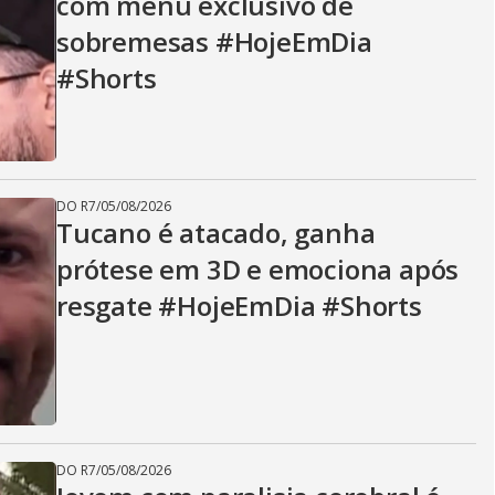
com menu exclusivo de
sobremesas #HojeEmDia
#Shorts
DO R7
/
05/08/2026
Tucano é atacado, ganha
prótese em 3D e emociona após
resgate #HojeEmDia #Shorts
DO R7
/
05/08/2026