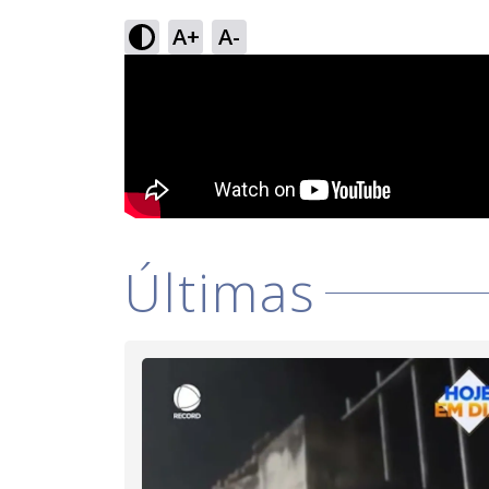
A+
A-
Últimas