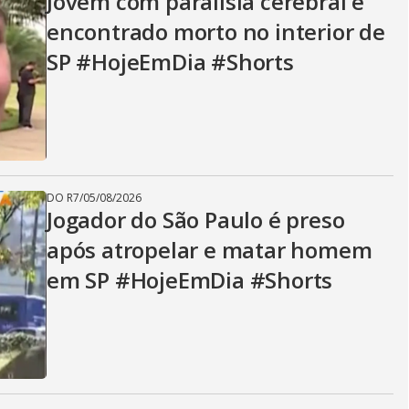
Jovem com paralisia cerebral é
encontrado morto no interior de
SP #HojeEmDia #Shorts
DO R7
/
05/08/2026
Jogador do São Paulo é preso
após atropelar e matar homem
em SP #HojeEmDia #Shorts