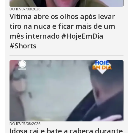
DO R7
/
07/08/2026
Vítima abre os olhos após levar
tiro na nuca e ficar mais de um
mês internado #HojeEmDia
#Shorts
DO R7
/
07/08/2026
Idosa cai e bate a cabeça durante