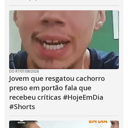
DO R7
/
07/08/2026
Jovem que resgatou cachorro
preso em portão fala que
recebeu críticas #HojeEmDia
#Shorts