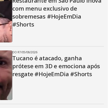
Restaurante em São Paulo inova
com menu exclusivo de
sobremesas #HojeEmDia
#Shorts
DO R7
/
05/08/2026
Tucano é atacado, ganha
prótese em 3D e emociona após
resgate #HojeEmDia #Shorts