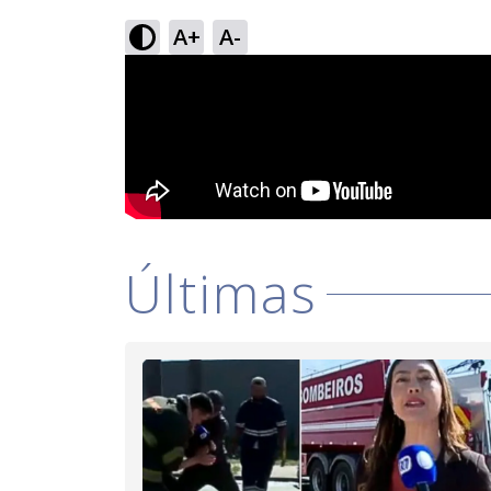
A+
A-
Últimas