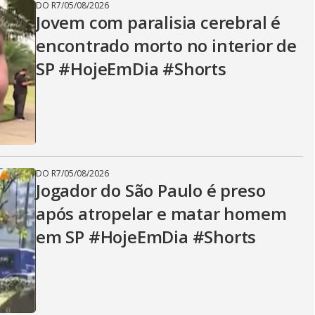
DO R7
/
05/08/2026
Jovem com paralisia cerebral é
encontrado morto no interior de
SP #HojeEmDia #Shorts
DO R7
/
05/08/2026
Jogador do São Paulo é preso
após atropelar e matar homem
em SP #HojeEmDia #Shorts