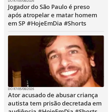
DO R7
/
05/08/2026
Jogador do São Paulo é preso
após atropelar e matar homem
em SP #HojeEmDia #Shorts
DO R7
/
05/08/2026
Ator acusado de abusar criança
autista tem prisão decretada em
audiência #HojeEmDia #Shorts