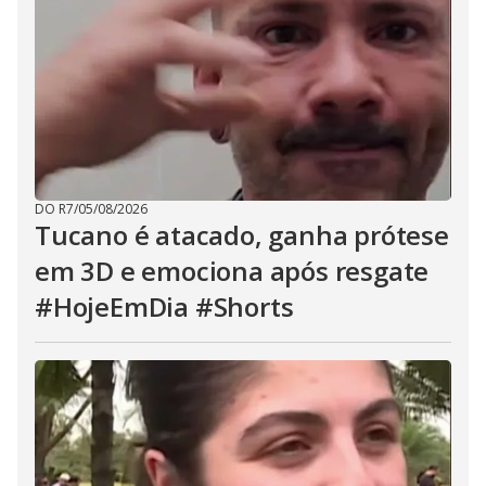
DO R7
/
05/08/2026
Tucano é atacado, ganha prótese
em 3D e emociona após resgate
#HojeEmDia #Shorts