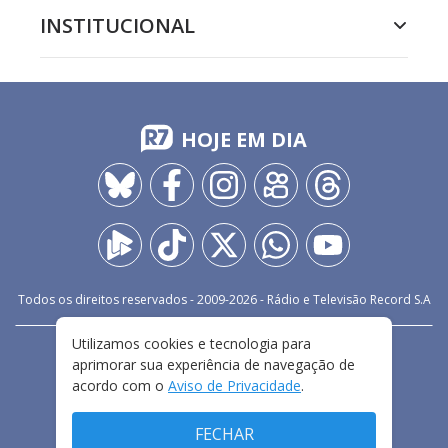
INSTITUCIONAL
HOJE EM DIA
Todos os direitos reservados - 2009-
2026
- Rádio e Televisão Record S.A
Utilizamos cookies e tecnologia para
CARREIRA
FALE CONOSCO
PRIVACIDADE
aprimorar sua experiência de navegação de
TERMOS E CONDIÇÕES DE USO
acordo com o
Aviso de Privacidade
.
FECHAR