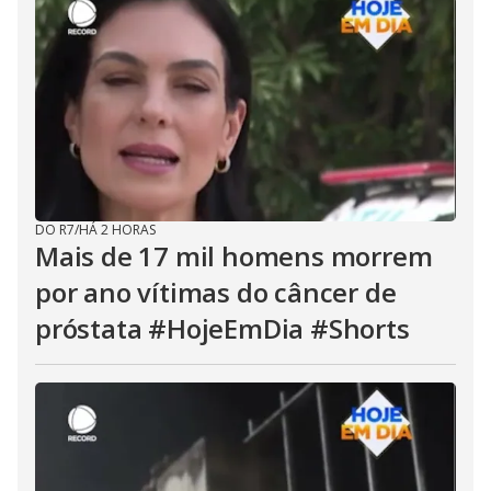
DO R7
/
HÁ 2 HORAS
Mais de 17 mil homens morrem
por ano vítimas do câncer de
próstata #HojeEmDia #Shorts