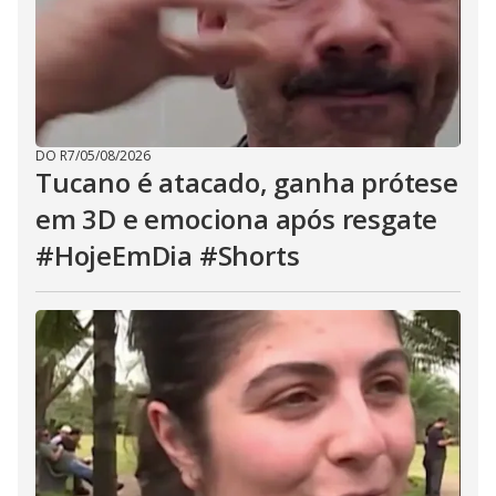
DO R7
/
05/08/2026
Tucano é atacado, ganha prótese
em 3D e emociona após resgate
#HojeEmDia #Shorts