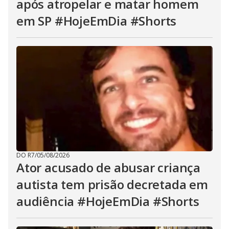
após atropelar e matar homem
em SP #HojeEmDia #Shorts
DO R7
/
05/08/2026
Ator acusado de abusar criança
autista tem prisão decretada em
audiência #HojeEmDia #Shorts