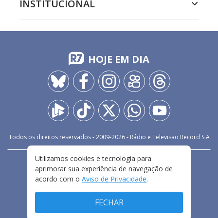
INSTITUCIONAL
HOJE EM DIA
Todos os direitos reservados - 2009-
2026
- Rádio e Televisão Record S.A
Utilizamos cookies e tecnologia para
CARREIRA
FALE CONOSCO
PRIVACIDADE
aprimorar sua experiência de navegação de
TERMOS E CONDIÇÕES DE USO
acordo com o
Aviso de Privacidade
.
FECHAR