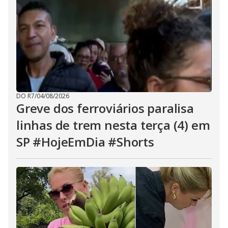
DO R7
/
04/08/2026
Greve dos ferroviários paralisa
linhas de trem nesta terça (4) em
SP #HojeEmDia #Shorts