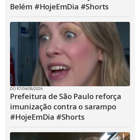
Belém #HojeEmDia #Shorts
DO R7
/
04/08/2026
Prefeitura de São Paulo reforça
imunização contra o sarampo
#HojeEmDia #Shorts