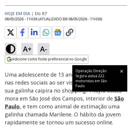
HOJE EM DIA
|
Do R7
08/05/2026 - 11H36
(ATUALIZADO EM
08/05/2026 - 11H36
)
A+
A-
Loaded
:
50.86%
Adicione como fonte preferencial no Google
Subtitles
Ativar
Som
Opens in new window
Operação Direção
Uma adolescente de 13 anos chamou a atenção
Segura autua 222
motoristas em São
nas redes sociais ao ser vista passeando com
Paulo
sua galinha caipira no shopping. Thayla Souza
mora em São José dos Campos, interior de
São
Paulo
, e tem como animal de estimação uma
galinha chamada Marilene. O hábito da jovem
rapidamente se tornou um sucesso online.