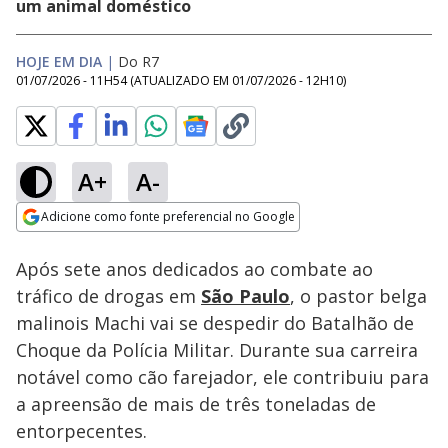
um animal doméstico
HOJE EM DIA
|
Do R7
01/07/2026 - 11H54
(ATUALIZADO EM
01/07/2026 - 12H10
)
A+
A-
Loaded
:
14.59%
Adicione como fonte preferencial no Google
Subtitles
Ativar
Som
Opens in new window
Após sete anos dedicados ao combate ao
tráfico de drogas em
São Paulo
, o pastor belga
malinois Machi vai se despedir do Batalhão de
Choque da Polícia Militar. Durante sua carreira
notável como cão farejador, ele contribuiu para
a apreensão de mais de três toneladas de
entorpecentes.