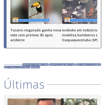
Tucano resgatado ganha nova
Incêndio em indústria qu
vida com prótese 3D após
mobiliza bombeiros em
acidente
Itaquaquecetuba (SP)
PM (POLÍCIA MILITAR)
PM (POLÍCIA MILITAR)
SÃO PAULO (CIDADE)
SÃO PAULO (ESTADO)
ANIMAL
Últimas