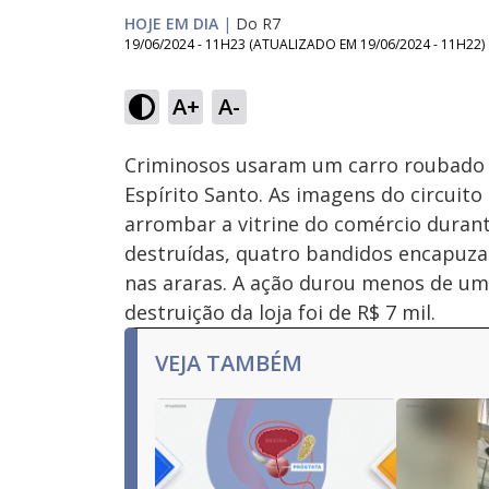
HOJE EM DIA
|
Do R7
19/06/2024 - 11H23
(ATUALIZADO EM
19/06/2024 - 11H22
)
A+
A-
Ativar
Som
Criminosos usaram um carro roubado p
Espírito Santo. As imagens do circuit
arrombar a vitrine do comércio duran
destruídas, quatro bandidos encapuza
nas araras. A ação durou menos de um
destruição da loja foi de R$ 7 mil.
VEJA TAMBÉM