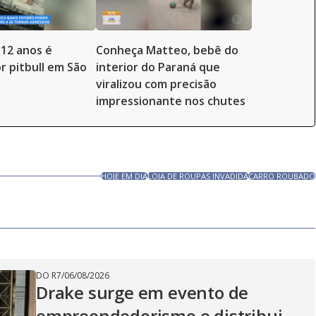
12 anos é
Conheça Matteo, bebê do
r pitbull em São
interior do Paraná que
viralizou com precisão
impressionante nos chutes
HOJE EM DIA
LOJA DE ROUPAS INVADIDA
CARRO ROUBADO
DO R7
/
06/08/2026
Drake surge em evento de
empreendedorismo e distribui