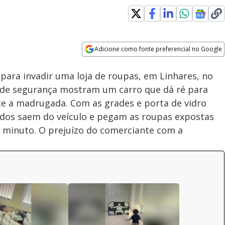
Loaded
:
100.00%
Adicione como fonte preferencial no Google
Subtitles
Velocidade
Opens in new window
ara invadir uma loja de roupas, em Linhares, no
o de segurança mostram um carro que dá ré para
te a madrugada. Com as grades e porta de vidro
dos saem do veículo e pegam as roupas expostas
 minuto. O prejuízo do comerciante com a