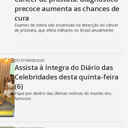
precoce aumenta as chances de
cura
Exames de rotina são essenciais na detecção do câncer
de próstata, que afeta milhares no Brasil anualmente
DO R7
/
06/08/2026
Assista à íntegra do Diário das
Celebridades desta quinta-feira
(6)
Fique por dentro das últimas notícias do mundo dos
famosos