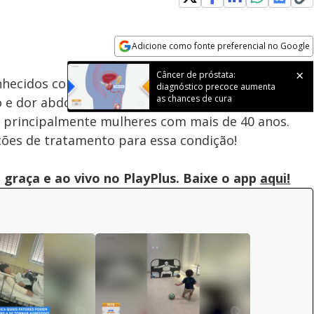
Adicione como fonte preferencial no Google
Subtitles
Velocidade
Opens in new window
Câncer de próstata:
nhecidos como pedras na vesícula, afetam mais de
diagnóstico precoce aumenta
as chances de cura
o e dor abdominal estão entre os sintomas mais
principalmente mulheres com mais de 40 anos.
ções de tratamento para essa condição!
graça e ao vivo no PlayPlus. Baixe o app
aqui!