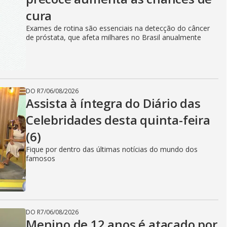
cura
Exames de rotina são essenciais na detecção do câncer
de próstata, que afeta milhares no Brasil anualmente
DO R7
/
06/08/2026
Assista à íntegra do Diário das
Celebridades desta quinta-feira
(6)
Fique por dentro das últimas notícias do mundo dos
famosos
DO R7
/
06/08/2026
Menino de 12 anos é atacado por