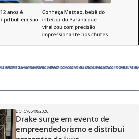
12 anos é
Conheça Matteo, bebê do
r pitbull em São
interior do Paraná que
viralizou com precisão
impressionante nos chutes
DE DA MULHER
CIRURGIA VIDEOLAPAROSCÓPICA
DIETA PÓS-OPERATÓRIA
HOJE EM DIA
DO R7
/
06/08/2026
Drake surge em evento de
empreendedorismo e distribui