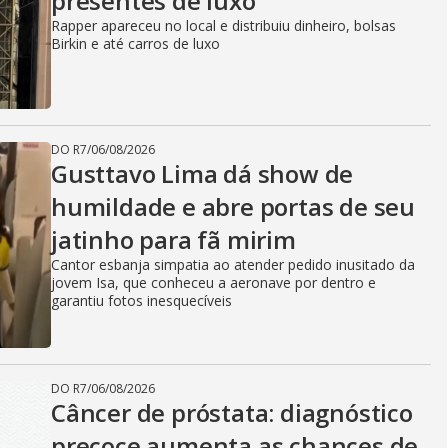
presentes de luxo
Rapper apareceu no local e distribuiu dinheiro, bolsas
Birkin e até carros de luxo
DO R7
/
06/08/2026
Gusttavo Lima dá show de
humildade e abre portas de seu
jatinho para fã mirim
Cantor esbanja simpatia ao atender pedido inusitado da
jovem Isa, que conheceu a aeronave por dentro e
garantiu fotos inesquecíveis
DO R7
/
06/08/2026
Câncer de próstata: diagnóstico
precoce aumenta as chances de