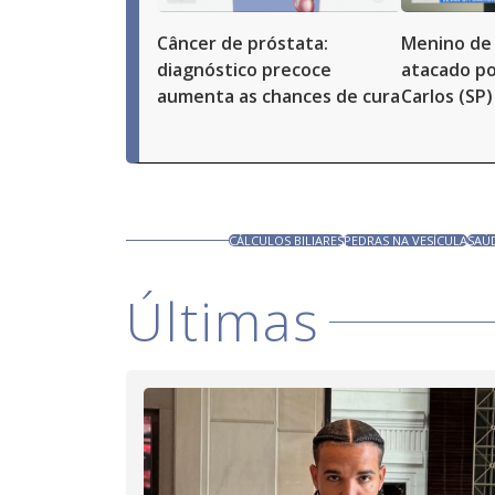
Câncer de próstata:
Menino de 
diagnóstico precoce
atacado po
aumenta as chances de cura
Carlos (SP)
CÁLCULOS BILIARES
PEDRAS NA VESÍCULA
SAÚ
Últimas