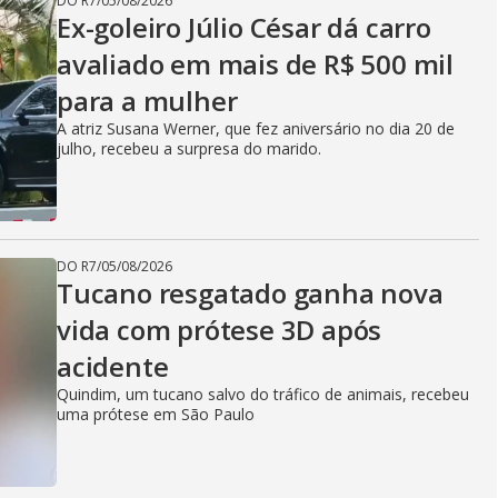
DO R7
/
05/08/2026
Ex-goleiro Júlio César dá carro
avaliado em mais de R$ 500 mil
para a mulher
A atriz Susana Werner, que fez aniversário no dia 20 de
julho, recebeu a surpresa do marido.
DO R7
/
05/08/2026
Tucano resgatado ganha nova
vida com prótese 3D após
acidente
Quindim, um tucano salvo do tráfico de animais, recebeu
uma prótese em São Paulo