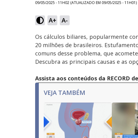
09/05/2025 - 11H02
(ATUALIZADO EM
09/05/2025 - 11H01
)
Loaded
:
24.03%
A+
A-
Ativar
Som
Os cálculos biliares, popularmente co
20 milhões de brasileiros. Estufament
comuns desse problema, que acomete 
Descubra as principais causas e as op
Assista aos conteúdos da RECORD de 
VEJA TAMBÉM