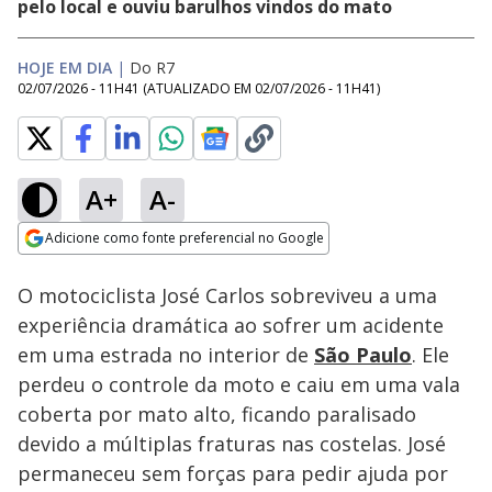
pelo local e ouviu barulhos vindos do mato
HOJE EM DIA
|
Do R7
02/07/2026 - 11H41
(ATUALIZADO EM
02/07/2026 - 11H41
)
A+
A-
Loaded
:
19.02%
Adicione como fonte preferencial no Google
Subtitles
Ativar
Som
Opens in new window
O motociclista José Carlos sobreviveu a uma
experiência dramática ao sofrer um acidente
em uma estrada no interior de
São Paulo
. Ele
perdeu o controle da moto e caiu em uma vala
coberta por mato alto, ficando paralisado
devido a múltiplas fraturas nas costelas. José
permaneceu sem forças para pedir ajuda por