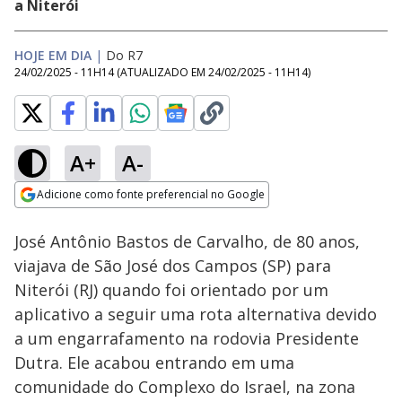
a Niterói
HOJE EM DIA
|
Do R7
24/02/2025 - 11H14
(ATUALIZADO EM
24/02/2025 - 11H14
)
A+
A-
Loaded
:
46.27%
Adicione como fonte preferencial no Google
Subtitles
Ativar
Som
Opens in new window
José Antônio Bastos de Carvalho, de 80 anos,
viajava de São José dos Campos (SP) para
Niterói (RJ) quando foi orientado por um
aplicativo a seguir uma rota alternativa devido
a um engarrafamento na rodovia Presidente
Dutra. Ele acabou entrando em uma
comunidade do Complexo do Israel, na zona