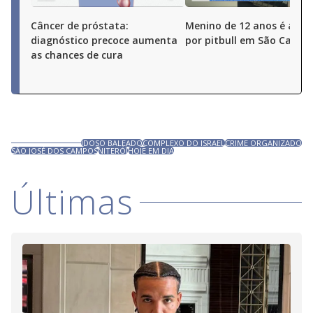
Câncer de próstata:
Menino de 12 anos é ata
diagnóstico precoce aumenta
por pitbull em São Carlos 
as chances de cura
IDOSO BALEADO
COMPLEXO DO ISRAEL
CRIME ORGANIZADO
SÃO JOSÉ DOS CAMPOS
NITERÓI
HOJE EM DIA
Últimas