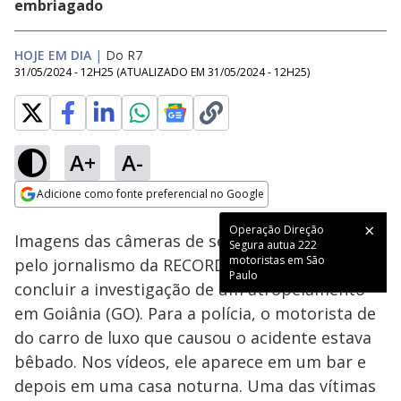
embriagado
HOJE EM DIA
|
Do R7
31/05/2024 - 12H25
(ATUALIZADO EM
31/05/2024 - 12H25
)
A+
A-
Loaded
:
65.85%
Adicione como fonte preferencial no Google
Subtitles
Ativar
Som
Opens in new window
Operação Direção
Imagens das câmeras de segurança obtidas
Segura autua 222
motoristas em São
pelo jornalismo da RECORD podem ajudar a
Paulo
concluir a investigação de um atropelamento
em Goiânia (GO). Para a polícia, o motorista de
do carro de luxo que causou o acidente estava
bêbado. Nos vídeos, ele aparece em um bar e
depois em uma casa noturna. Uma das vítimas