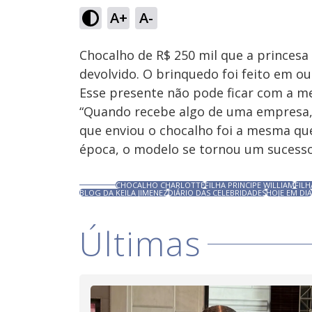
86
A+
A-
Ativar
Som
Chocalho de R$ 250 mil que a princes
devolvido. O brinquedo foi feito em ou
Esse presente não pode ficar com a men
“Quando recebe algo de uma empresa, vo
que enviou o chocalho foi a mesma que
época, o modelo se tornou um sucesso
CHOCALHO CHARLOTTE
FILHA PRINCIPE WILLIAM
FIL
BLOG DA KEILA JIMENEZ
DIÁRIO DAS CELEBRIDADES
HOJE EM DIA
Últimas