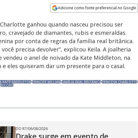
.17%
Adicione como fonte preferencial no Google
Velocidade
Opens in new window
a Charlotte ganhou quando nasceu precisou ser
ro, cravejado de diamantes, rubis e esmeraldas.
ina por conta de regras da família real britânica.
cê precisa devolver”, explicou Keila. A joalheria
 vendeu o anel de noivado da Kate Middleton, na
 e eles quiseram dar um presente para o casal.
HA KATE MIDDLETON
PRINCIPE WILLIAM
FAMÍLIA REAL BRITÂNICA
PRINCESA CHARLOTTE
RECORD
DO R7
/
06/08/2026
Drake surge em evento de