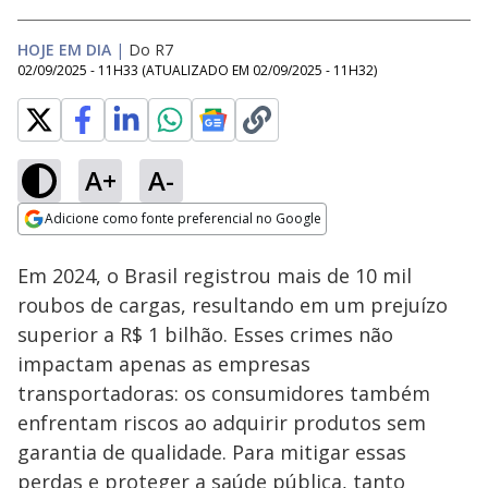
HOJE EM DIA
|
Do R7
02/09/2025 - 11H33
(ATUALIZADO EM
02/09/2025 - 11H32
)
A+
A-
Loaded
:
23.76%
Adicione como fonte preferencial no Google
Subtitles
Ativar
Som
Opens in new window
Em 2024, o Brasil registrou mais de 10 mil
roubos de cargas, resultando em um prejuízo
superior a R$ 1 bilhão. Esses crimes não
impactam apenas as empresas
transportadoras: os consumidores também
enfrentam riscos ao adquirir produtos sem
garantia de qualidade. Para mitigar essas
perdas e proteger a saúde pública, tanto