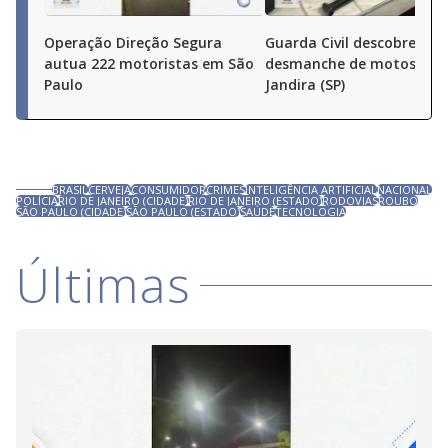
Operação Direção Segura
Guarda Civil descobre
autua 222 motoristas em São
desmanche de motos em
Paulo
Jandira (SP)
BRASIL
CERVEJA
CONSUMIDOR
CRIMES
INTELIGÊNCIA ARTIFICIAL
NACIONAL
POLÍCIA
RIO DE JANEIRO (CIDADE)
RIO DE JANEIRO (ESTADO)
RODOVIAS
ROUBO
SÃO PAULO (CIDADE)
SÃO PAULO (ESTADO)
SAÚDE
TECNOLOGIA
Últimas