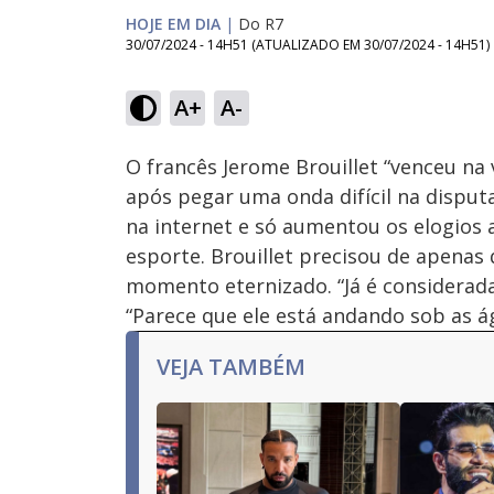
HOJE EM DIA
|
Do R7
30/07/2024 - 14H51
(ATUALIZADO EM
30/07/2024 - 14H51
)
Loaded
:
63.18%
A+
A-
Ativar
Som
O francês Jerome Brouillet “venceu na 
após pegar uma onda difícil na disputa
na internet e só aumentou os elogios a
esporte. Brouillet precisou de apenas
momento eternizado. “Já é considerad
“Parece que ele está andando sob as ág
VEJA TAMBÉM