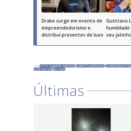
Drake surge em evento de
Gusttavo 
empreendedorismo e
humildade 
distribui presentes de luxo
seu jatinh
FOTO GABRIEL MEDINA
SURFE OLIMPIADAS
OLIMPIADAS PAR
HOJE EM DIA
RECORD
Últimas