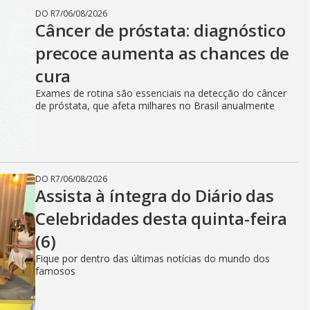
DO R7
/
06/08/2026
Câncer de próstata: diagnóstico
precoce aumenta as chances de
cura
Exames de rotina são essenciais na detecção do câncer
de próstata, que afeta milhares no Brasil anualmente
DO R7
/
06/08/2026
Assista à íntegra do Diário das
Celebridades desta quinta-feira
(6)
Fique por dentro das últimas notícias do mundo dos
famosos