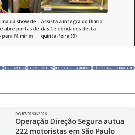
Lima dá show de
Assista à íntegra do Diário
e abre portas de
das Celebridades desta
o para fã mirim
quinta-feira (6)
IS
SURFE MEDINA
GABRIEL MEDINA
BLOG DA KEILA JIMENEZ
DIÁRIO DAS CELEBRIDADES
DO R7
/
07/08/2026
Operação Direção Segura autua
222 motoristas em São Paulo