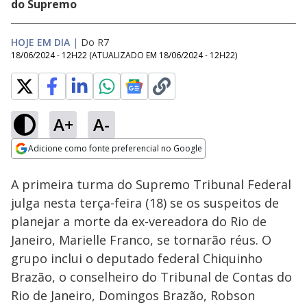
do Supremo
HOJE EM DIA
|
Do R7
18/06/2024 - 12H22
(ATUALIZADO EM
18/06/2024 - 12H22
)
A+
A-
Loaded
:
72.98%
Adicione como fonte preferencial no Google
Subtitles
Ativar
Som
Opens in new window
A primeira turma do Supremo Tribunal Federal
julga nesta terça-feira (18) se os suspeitos de
planejar a morte da ex-vereadora do Rio de
Janeiro, Marielle Franco, se tornarão réus. O
grupo inclui o deputado federal Chiquinho
Brazão, o conselheiro do Tribunal de Contas do
Rio de Janeiro, Domingos Brazão, Robson