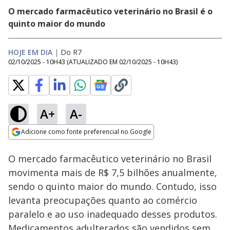
O mercado farmacêutico veterinário no Brasil é o
quinto maior do mundo
HOJE EM DIA
|
Do R7
02/10/2025 - 10H43
(ATUALIZADO EM
02/10/2025 - 10H43
)
A+
A-
Loaded
:
24.98%
Adicione como fonte preferencial no Google
Subtitles
Ativar
Som
Opens in new window
O mercado farmacêutico veterinário no Brasil
movimenta mais de R$ 7,5 bilhões anualmente,
sendo o quinto maior do mundo. Contudo, isso
levanta preocupações quanto ao comércio
paralelo e ao uso inadequado desses produtos.
Medicamentos adulterados são vendidos sem