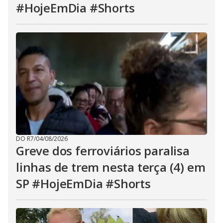
#HojeEmDia #Shorts
DO R7
/
04/08/2026
Greve dos ferroviários paralisa
linhas de trem nesta terça (4) em
SP #HojeEmDia #Shorts