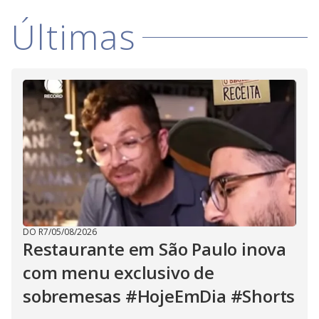
i
Últimas
d
e
o
DO R7
/
05/08/2026
Restaurante em São Paulo inova
com menu exclusivo de
sobremesas #HojeEmDia #Shorts