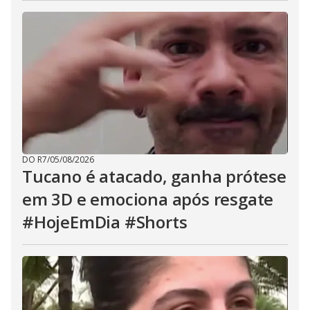
DO R7
/
05/08/2026
Tucano é atacado, ganha prótese
em 3D e emociona após resgate
#HojeEmDia #Shorts