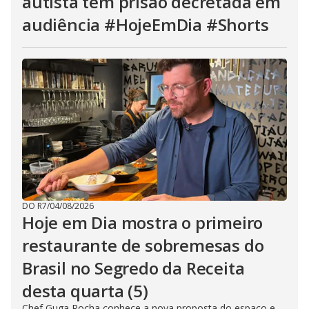
autista tem prisão decretada em
audiência #HojeEmDia #Shorts
DO R7
/
04/08/2026
Hoje em Dia mostra o primeiro
restaurante de sobremesas do
Brasil no Segredo da Receita
desta quarta (5)
Chef Guga Rocha conhece a nova proposta do espaço e