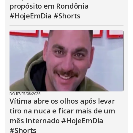
propósito em Rondônia
#HojeEmDia #Shorts
DO R7
/
07/08/2026
Vítima abre os olhos após levar
tiro na nuca e ficar mais de um
mês internado #HojeEmDia
#Shorts