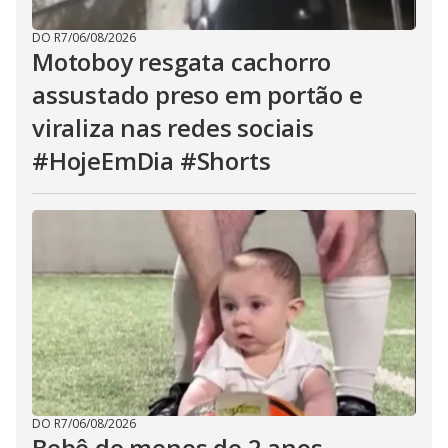
DO R7
/
06/08/2026
Motoboy resgata cachorro
assustado preso em portão e
viraliza nas redes sociais
#HojeEmDia #Shorts
DO R7
/
06/08/2026
Bebê de menos de 2 anos