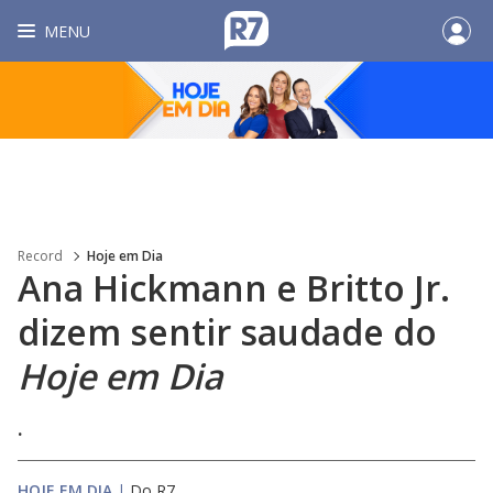
MENU
Record
Hoje em Dia
Ana Hickmann e Britto Jr.
dizem sentir saudade do
Hoje em Dia
.
HOJE EM DIA
|
Do R7