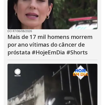
DO R7
/
06/08/2026
Mais de 17 mil homens morrem
por ano vítimas do câncer de
próstata #HojeEmDia #Shorts