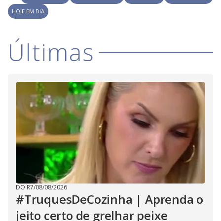
i
HOJE EM DIA
d
Últimas
e
o
DO R7
/
08/08/2026
#TruquesDeCozinha | Aprenda o
jeito certo de grelhar peixe