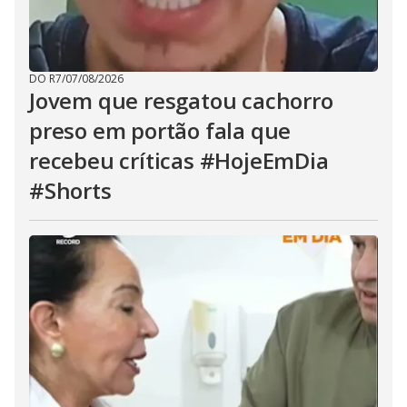
DO R7
/
07/08/2026
Jovem que resgatou cachorro
preso em portão fala que
recebeu críticas #HojeEmDia
#Shorts