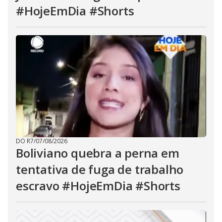
#HojeEmDia #Shorts
DO R7
/
07/08/2026
Boliviano quebra a perna em
tentativa de fuga de trabalho
escravo #HojeEmDia #Shorts