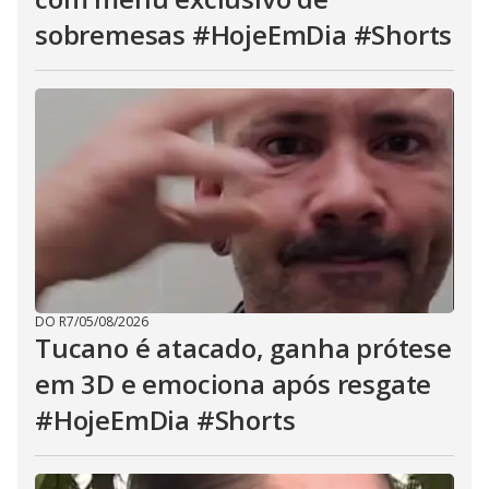
sobremesas #HojeEmDia #Shorts
DO R7
/
05/08/2026
Tucano é atacado, ganha prótese
em 3D e emociona após resgate
#HojeEmDia #Shorts