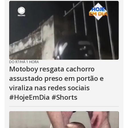
DO R7
/
HÁ 1 HORA
Motoboy resgata cachorro
assustado preso em portão e
viraliza nas redes sociais
#HojeEmDia #Shorts