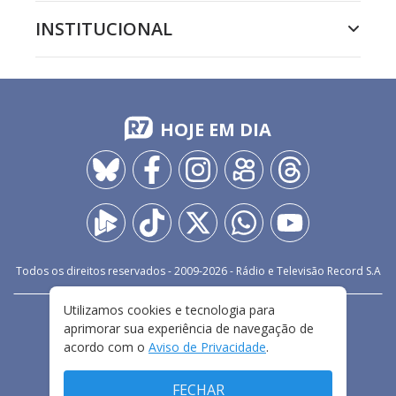
INSTITUCIONAL
HOJE EM DIA
Todos os direitos reservados - 2009-
2026
- Rádio e Televisão Record S.A
Utilizamos cookies e tecnologia para
CARREIRA
FALE CONOSCO
PRIVACIDADE
aprimorar sua experiência de navegação de
TERMOS E CONDIÇÕES DE USO
acordo com o
Aviso de Privacidade
.
FECHAR