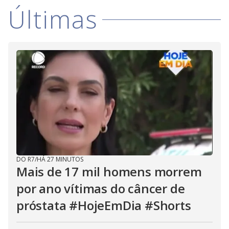
V
d
Últimas
o
i
d
e
o
DO R7
/
HÁ 27 MINUTOS
Mais de 17 mil homens morrem
por ano vítimas do câncer de
próstata #HojeEmDia #Shorts