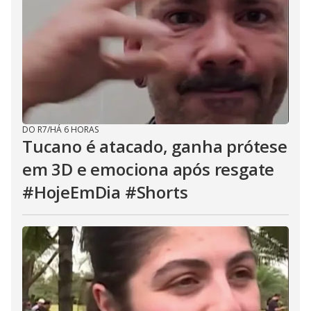
DO R7
/
HÁ 6 HORAS
Tucano é atacado, ganha prótese
em 3D e emociona após resgate
#HojeEmDia #Shorts