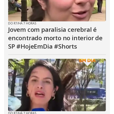
DO R7
/
HÁ 7 HORAS
Jovem com paralisia cerebral é
encontrado morto no interior de
SP #HojeEmDia #Shorts
DO R7
/
HÁ 7 HORAS