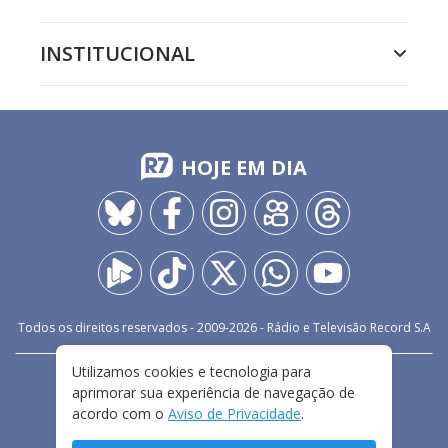
INSTITUCIONAL
HOJE EM DIA
Todos os direitos reservados - 2009-
2026
- Rádio e Televisão Record S.A
Utilizamos cookies e tecnologia para
CARREIRA
FALE CONOSCO
PRIVACIDADE
aprimorar sua experiência de navegação de
TERMOS E CONDIÇÕES DE USO
acordo com o
Aviso de Privacidade
.