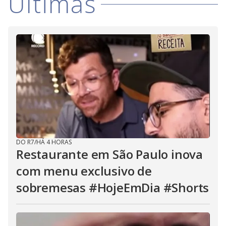
Últimas
V
d
o
i
d
e
o
DO R7
/
HÁ 4 HORAS
Restaurante em São Paulo inova
com menu exclusivo de
sobremesas #HojeEmDia #Shorts