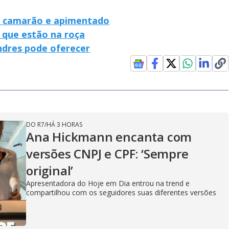
i
de camarão e apimentado
d
 que estão na roça
ndres pode oferecer
e
o
DO R7
/
HÁ 3 HORAS
Ana Hickmann encanta com
versões CNPJ e CPF: ‘Sempre
original’
Apresentadora do Hoje em Dia entrou na trend e
compartilhou com os seguidores suas diferentes versões