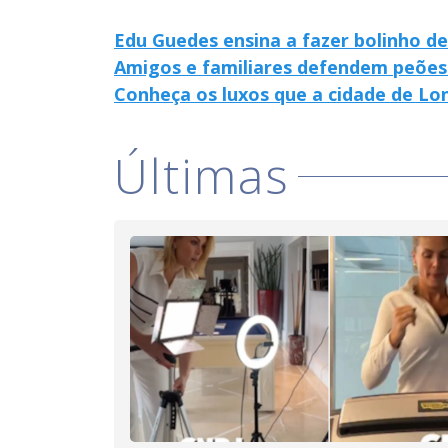
Edu Guedes ensina a fazer bolinho 
Amigos e familiares defendem peões
Conheça os luxos que a cidade de Lo
Últimas