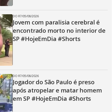
DO R7
/
05/08/2026
Jovem com paralisia cerebral é
encontrado morto no interior de
SP #HojeEmDia #Shorts
DO R7
/
05/08/2026
Jogador do São Paulo é preso
após atropelar e matar homem
em SP #HojeEmDia #Shorts