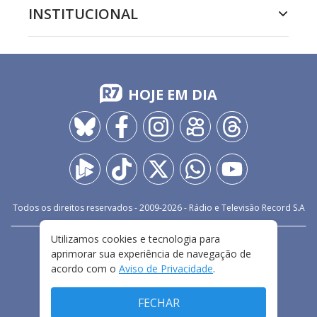
INSTITUCIONAL
HOJE EM DIA
Todos os direitos reservados - 2009-
2026
- Rádio e Televisão Record S.A
Utilizamos cookies e tecnologia para
CARREIRA
FALE CONOSCO
PRIVACIDADE
aprimorar sua experiência de navegação de
TERMOS E CONDIÇÕES DE USO
acordo com o
Aviso de Privacidade
.
FECHAR