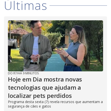
Últimas
i
d
e
o
DO R7
/
HÁ 9 MINUTOS
Hoje em Dia mostra novas
tecnologias que ajudam a
localizar pets perdidos
Programa desta sexta (7) revela recursos que aumentam a
segurança de cães e gatos