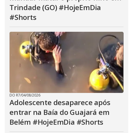
Trindade (GO) #HojeEmDia
#Shorts
DO R7
/
04/08/2026
Adolescente desaparece após
entrar na Baía do Guajará em
Belém #HojeEmDia #Shorts