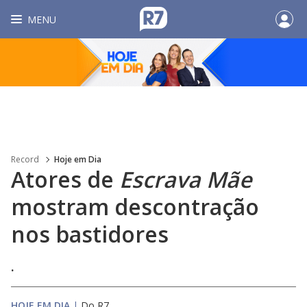
MENU
Record
Hoje em Dia
Atores de
Escrava Mãe
mostram descontração
nos bastidores
.
HOJE EM DIA
|
Do R7