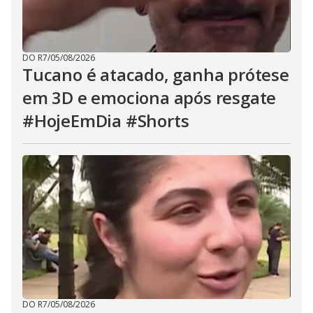
DO R7
/
05/08/2026
Tucano é atacado, ganha prótese
em 3D e emociona após resgate
#HojeEmDia #Shorts
DO R7
/
05/08/2026