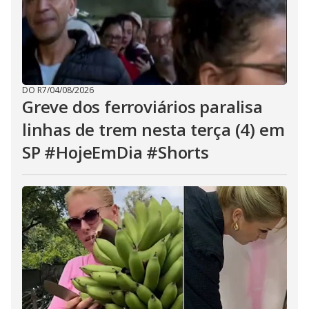
DO R7
/
04/08/2026
Greve dos ferroviários paralisa
linhas de trem nesta terça (4) em
SP #HojeEmDia #Shorts