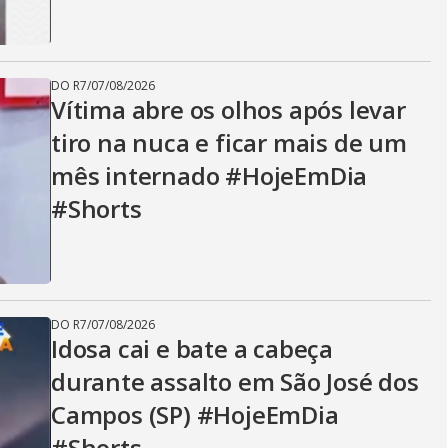
DO R7
/
07/08/2026
Vítima abre os olhos após levar
tiro na nuca e ficar mais de um
mês internado #HojeEmDia
#Shorts
DO R7
/
07/08/2026
Idosa cai e bate a cabeça
durante assalto em São José dos
Campos (SP) #HojeEmDia
#Shorts