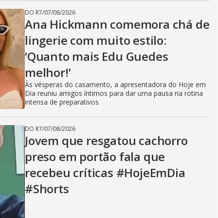
DO R7
/
07/08/2026
Ana Hickmann comemora chá de
lingerie com muito estilo:
‘Quanto mais Edu Guedes
melhor!’
Às vésperas do casamento, a apresentadora do Hoje em
Dia reuniu amigos íntimos para dar uma pausa na rotina
intensa de preparativos
DO R7
/
07/08/2026
Jovem que resgatou cachorro
preso em portão fala que
recebeu críticas #HojeEmDia
#Shorts