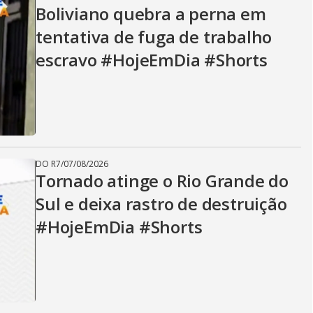
V
Boliviano quebra a perna em
tentativa de fuga de trabalho
i
escravo #HojeEmDia #Shorts
d
e
DO R7
/
07/08/2026
Tornado atinge o Rio Grande do
Sul e deixa rastro de destruição
o
#HojeEmDia #Shorts