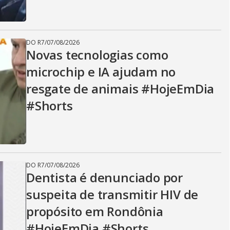
DO R7
/
07/08/2026
Novas tecnologias como
microchip e IA ajudam no
resgate de animais #HojeEmDia
#Shorts
DO R7
/
07/08/2026
Dentista é denunciado por
suspeita de transmitir HIV de
propósito em Rondônia
#HojeEmDia #Shorts