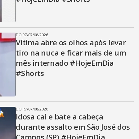
DO R7
/
07/08/2026
Vítima abre os olhos após levar
tiro na nuca e ficar mais de um
mês internado #HojeEmDia
#Shorts
DO R7
/
07/08/2026
Idosa cai e bate a cabeça
durante assalto em São José dos
Campos (SP) #HojeEmDia