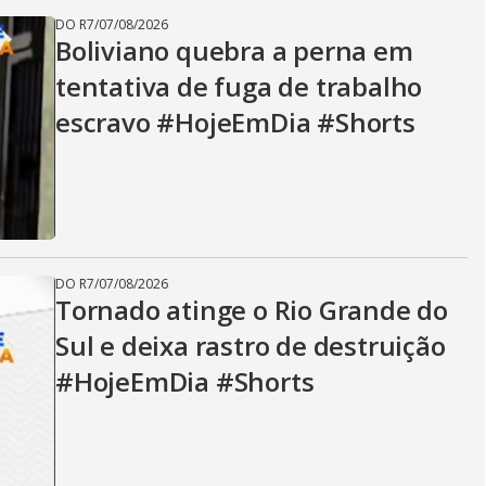
V
DO R7
/
07/08/2026
Boliviano quebra a perna em
i
tentativa de fuga de trabalho
escravo #HojeEmDia #Shorts
d
e
DO R7
/
07/08/2026
Tornado atinge o Rio Grande do
o
Sul e deixa rastro de destruição
#HojeEmDia #Shorts