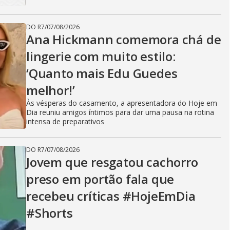
DO R7
/
07/08/2026
Ana Hickmann comemora chá de
lingerie com muito estilo:
‘Quanto mais Edu Guedes
melhor!’
Às vésperas do casamento, a apresentadora do Hoje em
Dia reuniu amigos íntimos para dar uma pausa na rotina
intensa de preparativos
DO R7
/
07/08/2026
Jovem que resgatou cachorro
preso em portão fala que
recebeu críticas #HojeEmDia
#Shorts