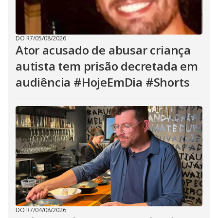
DO R7
/
05/08/2026
Ator acusado de abusar criança
autista tem prisão decretada em
audiência #HojeEmDia #Shorts
DO R7
/
04/08/2026