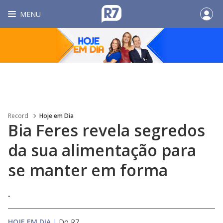
MENU
Record
Hoje em Dia
Bia Feres revela segredos
da sua alimentação para
se manter em forma
.
HOJE EM DIA
|
Do R7