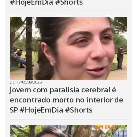
#HojeEmDia #Shorts
DO R7
/
05/08/2026
Jovem com paralisia cerebral é
encontrado morto no interior de
SP #HojeEmDia #Shorts