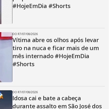
#HojeEmDia #Shorts
DO R7
/
07/08/2026
Vítima abre os olhos após levar
tiro na nuca e ficar mais de um
mês internado #HojeEmDia
#Shorts
DO R7
/
07/08/2026
Idosa cai e bate a cabeça
durante assalto em São José dos