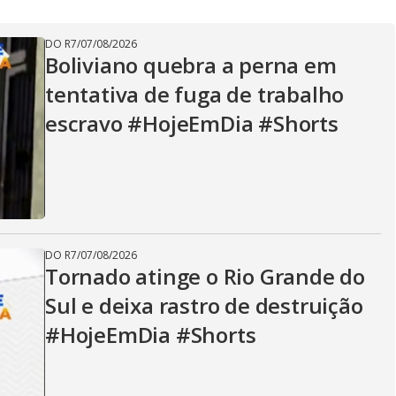
V
DO R7
/
07/08/2026
i
Boliviano quebra a perna em
tentativa de fuga de trabalho
d
escravo #HojeEmDia #Shorts
e
DO R7
/
07/08/2026
o
Tornado atinge o Rio Grande do
Sul e deixa rastro de destruição
#HojeEmDia #Shorts