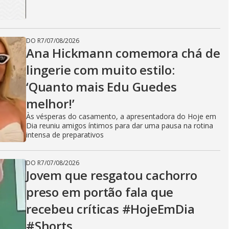
DO R7
/
07/08/2026
Ana Hickmann comemora chá de
lingerie com muito estilo:
‘Quanto mais Edu Guedes
melhor!’
Às vésperas do casamento, a apresentadora do Hoje em
Dia reuniu amigos íntimos para dar uma pausa na rotina
intensa de preparativos
DO R7
/
07/08/2026
Jovem que resgatou cachorro
preso em portão fala que
recebeu críticas #HojeEmDia
#Shorts