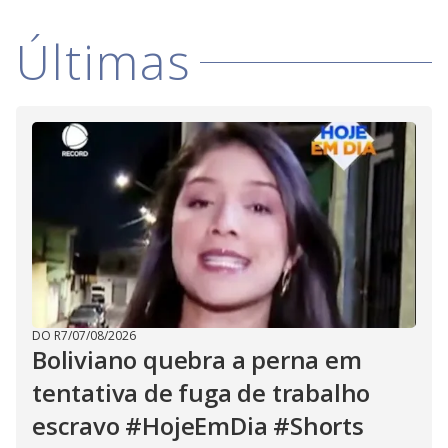
V
d
o
Últimas
i
d
e
o
DO R7
/
07/08/2026
Boliviano quebra a perna em
tentativa de fuga de trabalho
escravo #HojeEmDia #Shorts