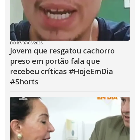
DO R7
/
07/08/2026
Jovem que resgatou cachorro
preso em portão fala que
recebeu críticas #HojeEmDia
#Shorts