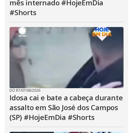
mês internado #HojeEmDia
#Shorts
DO R7
/
07/08/2026
Idosa cai e bate a cabeça durante
assalto em São José dos Campos
(SP) #HojeEmDia #Shorts