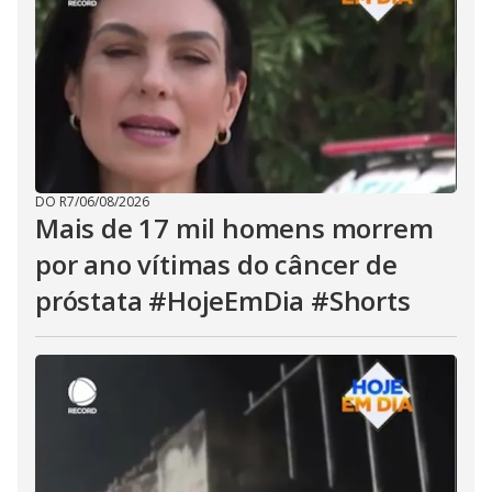
DO R7
/
06/08/2026
Mais de 17 mil homens morrem
por ano vítimas do câncer de
próstata #HojeEmDia #Shorts