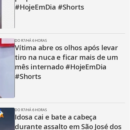
#HojeEmDia #Shorts
DO R7
/
HÁ 6 HORAS
Vítima abre os olhos após levar
tiro na nuca e ficar mais de um
mês internado #HojeEmDia
#Shorts
DO R7
/
HÁ 6 HORAS
Idosa cai e bate a cabeça
durante assalto em São José dos