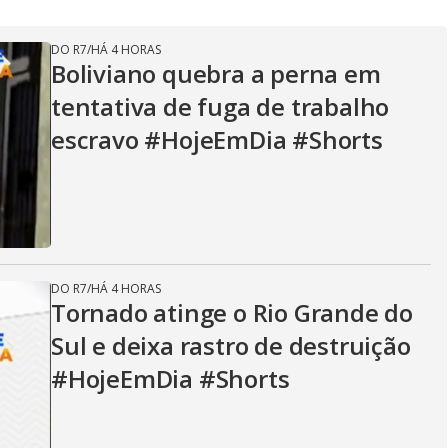
V
DO R7
/
HÁ 4 HORAS
i
Boliviano quebra a perna em
tentativa de fuga de trabalho
d
escravo #HojeEmDia #Shorts
e
DO R7
/
HÁ 4 HORAS
o
Tornado atinge o Rio Grande do
Sul e deixa rastro de destruição
#HojeEmDia #Shorts