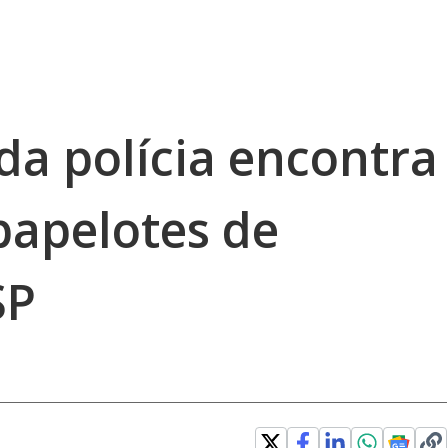
da polícia encontra
papelotes de
SP